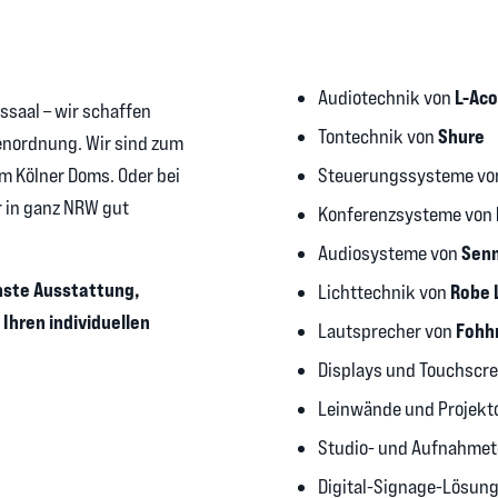
L-Aco
Audiotechnik von
ssaal – wir schaffen
Shure
Tontechnik von
enordnung. Wir sind zum
Steuerungssysteme v
m Kölner Doms. Oder bei
r in ganz NRW gut
Konferenzsysteme von
Senn
Audiosysteme von
nste Ausstattung,
Robe 
Lichttechnik von
 Ihren individuellen
Fohh
Lautsprecher von
Displays und Touchscr
Leinwände und Projekt
Studio- und Aufnahmet
Digital-Signage-Lösun