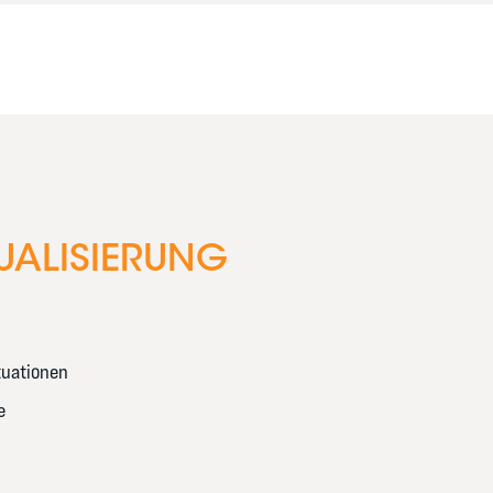
UALISIERUNG
tuationen
e