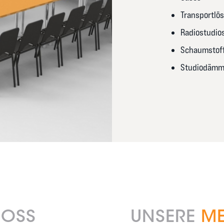
Transportlö
Radiostudio
Schaumstoff
Studiodäm
OSS
UNSERE
ME