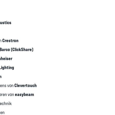
ustics
Crestron
on
Barco (ClickShare)
heiser
Lighting
n
Clevertouch
eens von
easybeam
oren von
echnik
gen