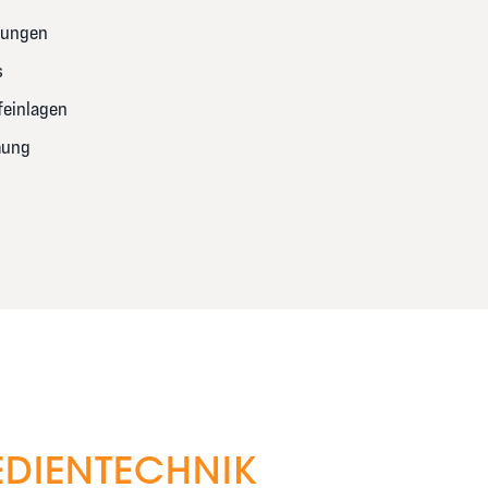
sungen
s
einlagen
mung
DIENTECHNIK