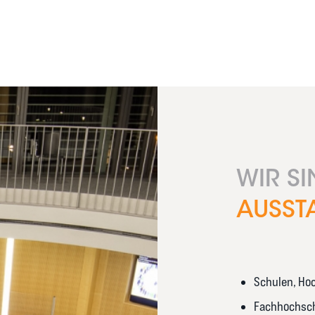
WIR S
AUSST
Schulen, Ho
Fachhochsch