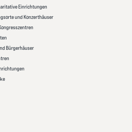
caritative Einrichtungen
ngsorte und Konzerthäuser
 Kongresszentren
ten
nd Bürgerhäuser
tren
inrichtungen
rke